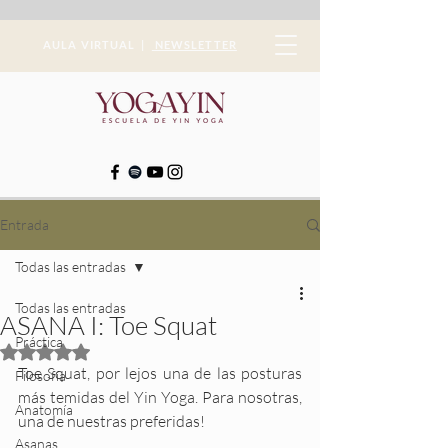
AULA VIRTUAL |
NEWSLETTER
Entrada
Todas las entradas
Todas las entradas
ASANA I: Toe Squat
Práctica
Obtuvo NaN de 5 estrellas.
Toe Squat, por lejos una de las posturas 
Filosofía
más temidas del Yin Yoga. Para nosotras, 
Anatomía
una de nuestras preferidas! 
Asanas