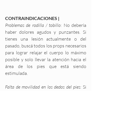
CONTRAINDICACIONES |
Problemas de rodilla / tobillo
: No debería 
haber dolores agudos y punzantes. Si 
tienes una lesión actualmente o del 
pasado, buscá todos los props necesarios 
para lograr relajar el cuerpo lo máximo 
posible y solo llevar la atención hacia el 
área de los pies que está siendo 
estimulada.
Falta de movilidad en los dedos del pies:
 Si 
has tenido algún tipo de cirugía en los 
dedos de los pies, consulta a tu médico si 
puedes realizarla. Si tienes algún tipo de 
objeto metálico implantado en los dedos 
de los pies, quizás sea mejor evitar  esta 