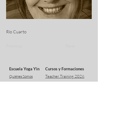
Río Cuarto
Previous
Next
Escuela Yoga Yin
Cursos y Formaciones
Teacher Training 2026
Quiénes Somos
Curso MioYin
¿Qué es el Yin Yoga?
Certificación
Docentes
Curso Introductorio Yin
360°
Contacto
Recursos
Encuéntranos
Blog
Red profes Yin
Descarga!